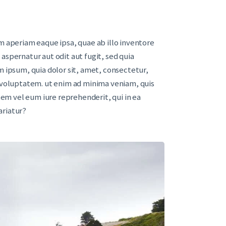
 aperiam eaque ipsa, quae ab illo inventore
aspernatur aut odit aut fugit, sed quia
 ipsum, quia dolor sit, amet, consectetur,
 voluptatem. ut enim ad minima veniam, quis
em vel eum iure reprehenderit, qui in ea
ariatur?