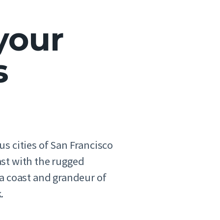
your
s
us cities of San Francisco
st with the rugged
ia coast and grandeur of
.