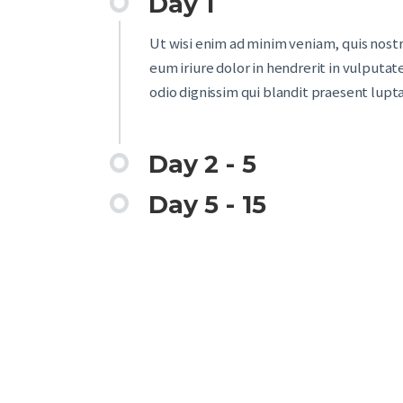
Day 1
Ut wisi enim ad minim veniam, quis nostr
eum iriure dolor in hendrerit in vulputate
odio dignissim qui blandit praesent luptat
Day 2 - 5
Day 5 - 15