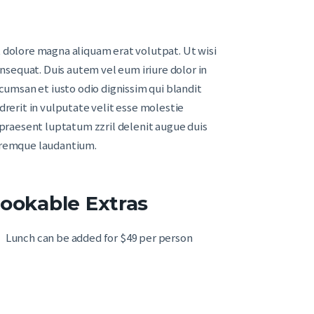
 dolore magna aliquam erat volutpat. Ut wisi
nsequat. Duis autem vel eum iriure dolor in
ccumsan et iusto odio dignissim qui blandit
drerit in vulputate velit esse molestie
t praesent luptatum zzril delenit augue duis
loremque laudantium.
ookable Extras
Lunch can be added for $49 per person