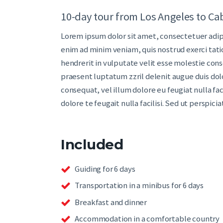
10-day tour from Los Angeles to Ca
Lorem ipsum dolor sit amet, consectetuer adip
enim ad minim veniam, quis nostrud exerci tati
hendrerit in vulputate velit esse molestie conse
praesent luptatum zzril delenit augue duis dolor
consequat, vel illum dolore eu feugiat nulla fac
dolore te feugait nulla facilisi. Sed ut perspi
Included
Guiding for 6 days
Transportation in a minibus for 6 days
Breakfast and dinner
Accommodation in a comfortable country