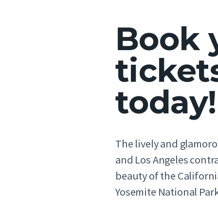
Book 
ticket
today!
The lively and glamoro
and Los Angeles contra
beauty of the Californ
Yosemite National Park