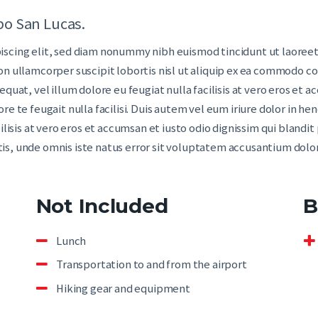
bo San Lucas.
iscing elit, sed diam nonummy nibh euismod tincidunt ut laoreet
on ullamcorper suscipit lobortis nisl ut aliquip ex ea commodo co
quat, vel illum dolore eu feugiat nulla facilisis at vero eros et a
e te feugait nulla facilisi. Duis autem vel eum iriure dolor in hen
ilisis at vero eros et accumsan et iusto odio dignissim qui blandi
ciatis, unde omnis iste natus error sit voluptatem accusantium do
Not Included
B
Lunch
Transportation to and from the airport
Hiking gear and equipment