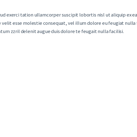
ud exerci tation ullamcorper suscipit lobortis nisl ut aliquip e
 velit esse molestie consequat, vel illum dolore eu feugiat nulla 
um zzril delenit augue duis dolore te feugait nulla facilisi.