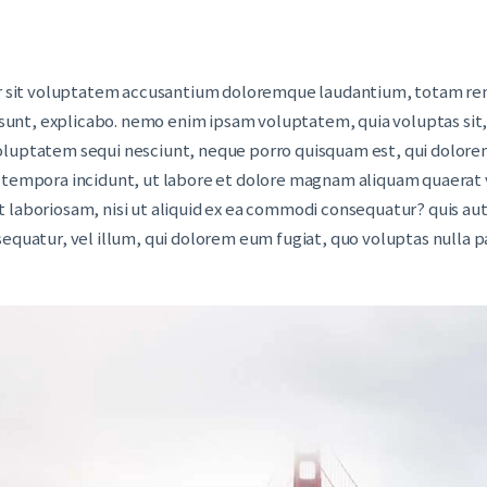
ror sit voluptatem accusantium doloremque laudantium, totam rem
a sunt, explicabo. nemo enim ipsam voluptatem, quia voluptas sit, 
oluptatem sequi nesciunt, neque porro quisquam est, qui dolorem
i tempora incidunt, ut labore et dolore magnam aliquam quaerat
 laboriosam, nisi ut aliquid ex ea commodi consequatur? quis aut
sequatur, vel illum, qui dolorem eum fugiat, quo voluptas nulla p