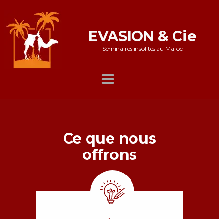
EVASION & Cie
Séminaires insolites au Maroc
Accueil
Notre offre
Galerie
Nos références
Ce que nous
offrons
Témoignages
Témoignages whatsapp
Nous contacter
Mentions légales