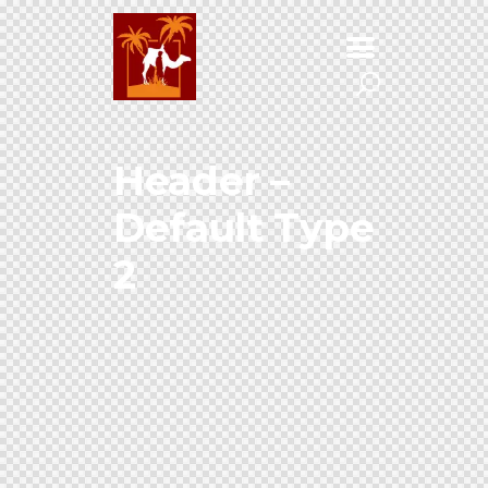
Header –
Default Type
2